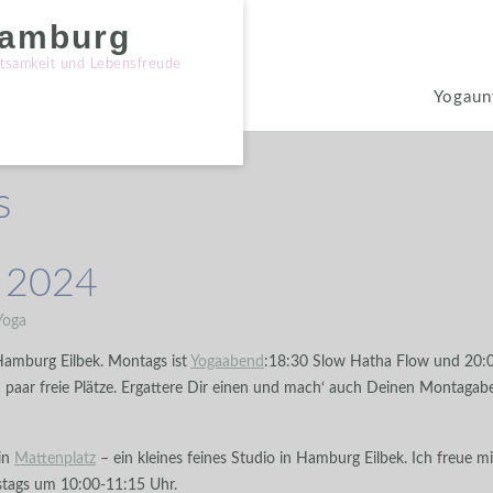
Hamburg
tsamkeit und Lebensfreude
Yogaunt
s
r 2024
Yoga
Hamburg Eilbek. Montags ist
Yogaabend
:18:30 Slow Hatha Flow und 20:0
in paar freie Plätze. Ergattere Dir einen und mach‘ auch Deinen Montaga
 in
Mattenplatz
– ein kleines feines Studio in Hamburg Eilbek. Ich freue m
stags um 10:00-11:15 Uhr.