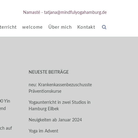
Namasté - tatjana@mindfulyogahamburg.de
erricht
welcome
Über mich
Kontakt
NEUESTE BEITRÄGE
neu: Krankenkassenbezuschusste
Präventionskurse
0 Yin
Yogaunterricht in zwei Studios in
bend
Hamburg Eilbek
Neuigkeiten ab Januar 2024
ich auf
Yoga im Advent